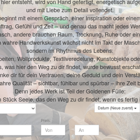
hier entsteht, wird von Hand gefertigt, energetisch aufg
und mit Liebe zum Detail vollendet.
eginnt mit einem Gespräch, einer Inspiration oder einem
uftrag, Gefühl und Zeit – und genau das macht jedes We
sch, andere brauchen Raum, Trocknung, Ruhe oder ein
 wahre Handwerkskunst wächst nicht im Takt der Masch
sondern im Rhythmus des Lebens.
eiten, Wollprodukte, Textilveredelung, Kunstobjekte ode
s, was hier den Weg zu dir findet, wurde bewusst erschaf
nke dir für dein Vertrauen, deine Geduld und dein Verst
hre Qualität – sichtbar, fühlbar und spürbar – ihre Zeit 
Denn jedes Werk ist Teil der Goldenen Fülle:
n Stück Seele, das den Weg zu dir findet, wenn es fertig i
Datum (Neue zuerst)
Preis:
in