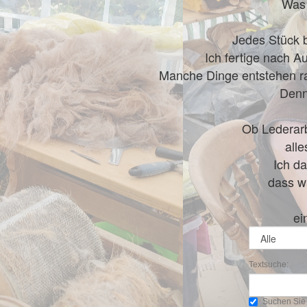
Was 
Jedes Stück b
Ich fertige nach A
Manche Dinge entstehen ra
Denn
Ob Lederarb
alle
Ich da
dass wa
ei
Textsuche:
Suchen Sie 