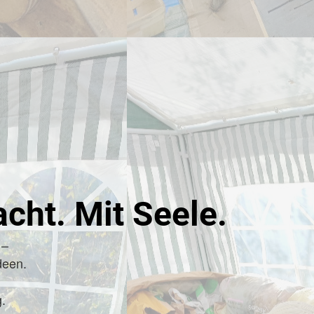
cht. Mit Seele.
 –
deen.
.