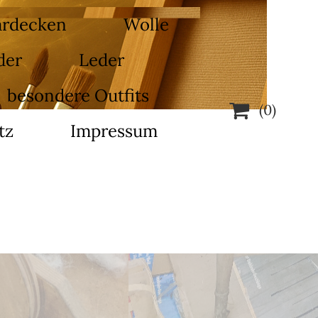
ardecken
Wolle
der
Leder
besondere Outfits

(0)
tz
Impressum