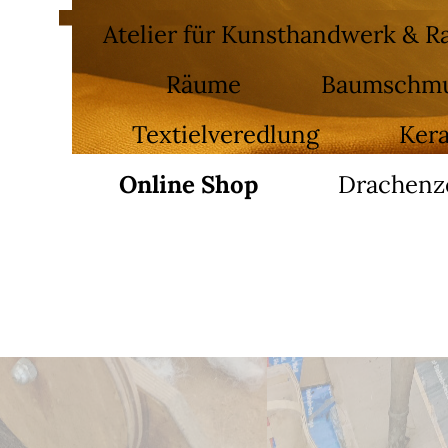
Atelier für Kunsthandwerk & 
Räume
Baumschm
Textielveredlung
Ker
Online Shop
Drachenz