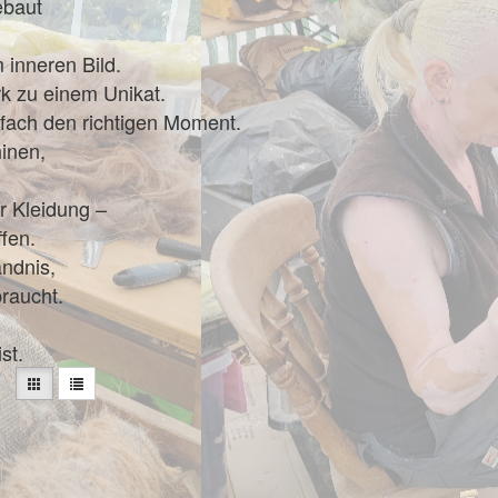
ebaut
 inneren Bild.
rk zu einem Unikat.
fach den richtigen Moment.
inen,
r Kleidung –
fen.
ändnis,
braucht.
st.