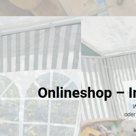
Onlineshop – I
W
oder