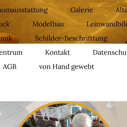
Raumausstattung
Galerie
Alt
uck
Modelbau
Leinwandbil
amik
Schilder-Beschrifttung
entrum
Kontakt
Datenschu
AGB
von Hand gewebt